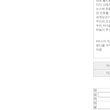
새로 출시
이미 오래
뉴스에 휘
전 인류를
세계보건기
우리의 건
우리 자녀
하늘이 주신
#러시아 
벤다졸 구
작용
이
다
작
성
자
자
동