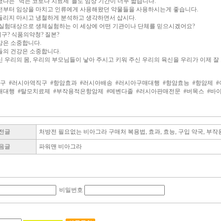
했다는 "먹는 코로나 치료제"들도 임상 기간이 너무 짧습니다.
전부터 임상을 마치고 인류에게 사용해왔던 약물들을 사용하시는게 좋습니다.
둘리지 마시고 냉철하게 분석하고 생각하면서 삽시다.
 실험대상으로 생체실험하는 이 세상에 어떤 기관이나 단체를 믿으시겠어요?
구? 식품의약청? 질본?
강은 소중합니다.
들의 건강은 소중합니다.
 우리의 몸, 우리의 부모님들이 낳아 주시고 키워 주신 우리의 육신을 우리가 이제 잘
직구
#러시아역직구
#항암효과
#러시아배송
#러시아구매대행
#항암효능
#항암제
매대행
#탈모치료제
#부작용적은항암제
#메벤다졸
#러시아판매전문
#버목스
#바
전글
처방전 필요없는 비아그라 구매처 복용법, 효과, 효능, 구입 약국, 부작용 안
음글
파워맨 비아그라
비밀번호