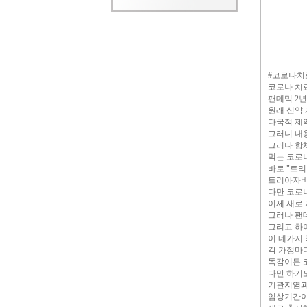
#코로나치
코로나 치
팬데믹 2
원래 신약 
다국적 제
그러니 내
그러나 항
먹는 코로
바로 "트
트리아자비
다만 코로
이제 새로
그러나 팬
그리고 하
이 네가지
각 가정마
독감이든 
다만 하기
기관지염과
임상기간이