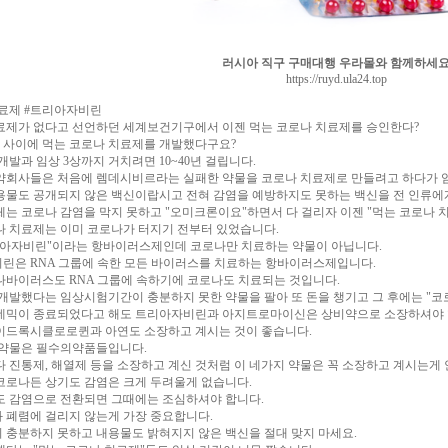
러시아 직구 구매대행 우라몰와 함께하세
https://ruyd.ula24.top
료제 #트리아자비린
료제가 없다고 선언하던 세계보건기구에서 이젠 먹는 코로나 치료제를 승인한다?
년 사이에 먹는 코로나 치료제를 개발했다구요?
개발과 임상 3상까지 거치려면 10~40년 걸립니다.
약회사들은 처음에 렘데시비르라는 실패한 약물을 코로나 치료제로 만들려고 하다가 
용물도 공개되지 않은 백신이랍시고 전혀 감염을 예방하지도 못하는 백신을 전 인류에
체는 코로나 감염을 막지 못하고 "오미크론이요"하면서 다 걸리자 이젠 "먹는 코로나 
나 치료제는 이미 코로나가 터지기 전부터 있었습니다.
리아자비린"이라는 항바이러스제인데 코로나만 치료하는 약물이 아닙니다.
린은 RNA 그룹에 속한 모든 바이러스를 치료하는 항바이러스제입니다.
나바이러스도 RNA 그룹에 속하기에 코로나도 치료되는 것입니다.
 개발했다는 임상시험기간이 충분하지 못한 약물을 팔아 또 돈을 챙기고 그 후에는 "
데믹이 종료되었다고 해도 트리아자비린과 아지트로마이신은 상비약으로 소장하셔야 
이드록시클로로퀸과 아연도 소장하고 계시는 것이 좋습니다.
 약물은 필수의약품들입니다.
다 진통제, 해열제 등을 소장하고 계신 것처럼 이 네가지 약물은 꼭 소장하고 계시는게
코로나든 상기도 감염은 크게 두려울게 없습니다.
도 감염으로 전환되면 그때에는 조심하셔야 합니다.
 폐렴에 걸리지 않는게 가장 중요합니다.
 충분하지 못하고 내용물도 밝혀지지 않은 백신을 절대 맞지 마세요.