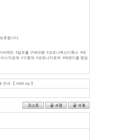
 보호합시다.
#이버멕틴
#알로홀 구매대행
#코로나백신디톡스
#메
이러스치료제
#구충제
#코로나치료제
#메벤다졸 항암
내 【 vbkK.top 】