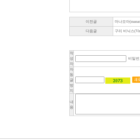
이전글
마나모아(mana
다음글
구리 비닉스(Vin
작
성
비밀번
자
자
동
글
방
지
내
용