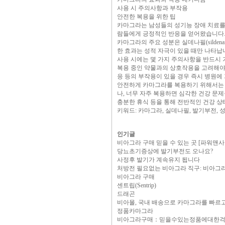
사용 시 주의사항과 부작용
안전한 복용을 위한 팁
카마그라는 남성들의 성기능 장애 치료를 
람들에게 긍정적인 반응을 얻어왔습니다.
카마그라의 주요 성분은 실데나필(silden
한 효과는 성적 자극이 있을 때만 나타납
사용 시에는 몇 가지 주의사항을 반드시 
복용 중인 약물과의 상호작용을 고려해야 
응 등의 부작용이 있을 경우 즉시 병원에 
안전하게 카마그라를 복용하기 위해서는 다
나, 너무 자주 복용하면 심각한 건강 문제
충분한 휴식 등을 통해 전반적인 건강 상
키워드: 카마그라, 실데나필, 발기부전, 성
인기글
비아그라 구매 믿을 수 있는 곳 [파워맨사
당뇨초기증상에 발기부전도 오나요?
사정후 발기가 계속유지 됩니다
처방전 필요없는 비아그라 직구: 비아그
비아그라 구매
센트립(Sentrip)
드래곤
비아몰, 국내 배송으로 카마그라를 빠르
정품카마그라
비아그라구매：믿을수있는정품에대한