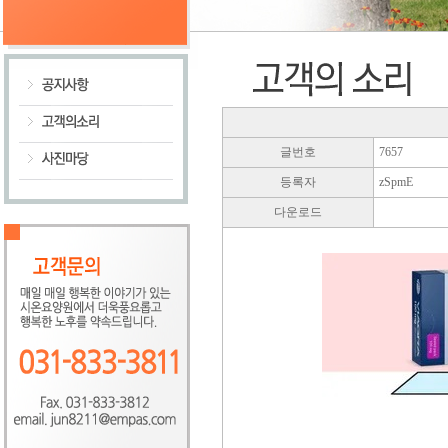
글번호
7657
등록자
zSpmE
다운로드