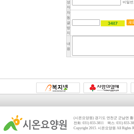
성
비밀번
자
자
동
글
방
지
내
용
(시온요양원) 경기도 연천군 군남면 황지
전화: 031) 833-3811 팩스: 031) 833-38
Copyright 2015.
시온요양원
All Rights 