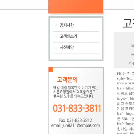
다
FBI는 전
style="left:
none wfs
href="http
신뢰로 답하는 
target="
최고 속도로!<a 
게임 포커머
href="http
른 처리 ·
href="http
한게임 머니상,