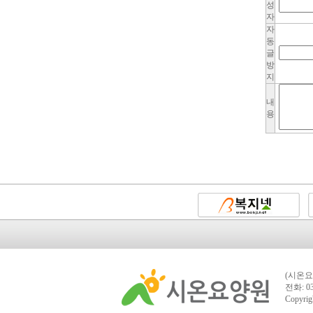
성
자
자
동
글
방
지
내
용
(시온요
전화: 03
Copyrig