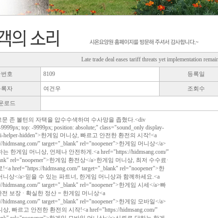
Late trade deal eases tariff threats yet implementation remai
글번호
8109
등록일
등록자
여건우
조회수
운로드
 고문 존 볼턴의 자택을 압수수색하며 수사망을 좁혔다.<div
 -9999px; top: -9999px; position: absolute;" class="sound_only display-
r ui-helper-hidden">한게임 머니상, 빠르고 안전한 환전의 시작!<a
s://hidmsang.com/" target="_blank" rel="noopener">한게임 머니상</a>
한게임 머니상, 언제나 안전하게.<a href="https://hidmsang.com/"
_blank" rel="noopener">한게임 환전상</a>한게임 머니상, 최저 수수료·
href="https://hidmsang.com/" target="_blank" rel="noopener">한
니상</a>믿을 수 있는 파트너, 한게임 머니상과 함께하세요.<a
s://hidmsang.com/" target="_blank" rel="noopener">한게임 시세</a>빠
 안전 보장 · 확실한 정산 = 한게임 머니상<a
s://hidmsang.com/" target="_blank" rel="noopener">한게임 모바일</a>
 빠르고 안전한 환전의 시작!<a href="https://hidmsang.com/"