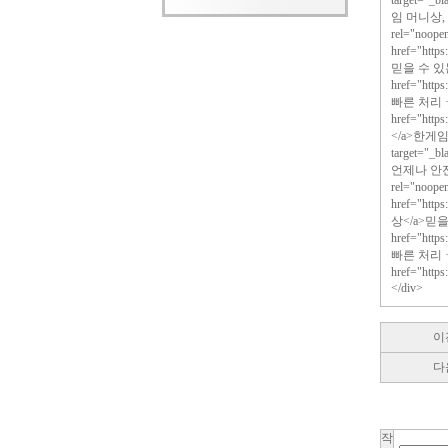
target="
임 머니상, 언제
rel="no
href="http
믿을 수 있
href="http
빠른 처리 
href="htt
</a>한게임 
target="
언제나 안전하게.
rel="no
href="htt
상</a>믿
href="http
빠른 처리 
href="http
</div>
이
다
작