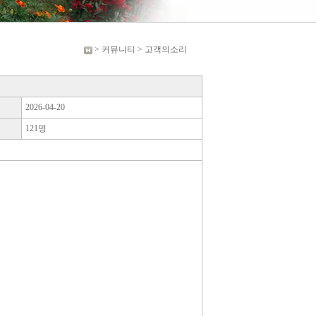
> 커뮤니티 > 고객의소리
2026-04-20
121명