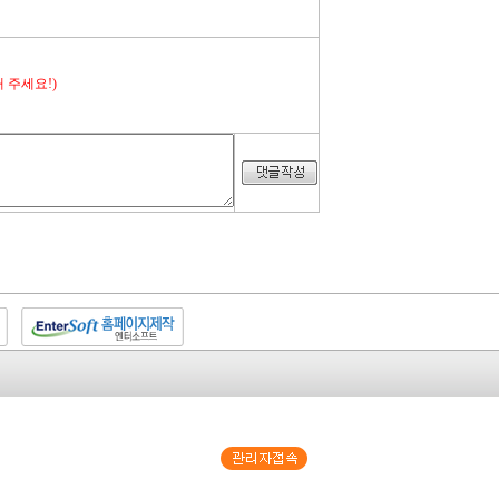
 주세요!)