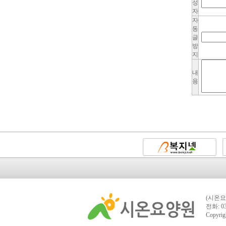
성
자
자
동
글
방
지
내
용
(시온요
전화: 03
Copyrig