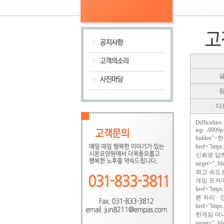
다
Difficulties
top: -9999p
hidden
href="http
신뢰로 답하는 
target="
최고 속도로!<a 
게임 포커머
href="http
른 처리 ·
href="http
한게임 머니상,
target="