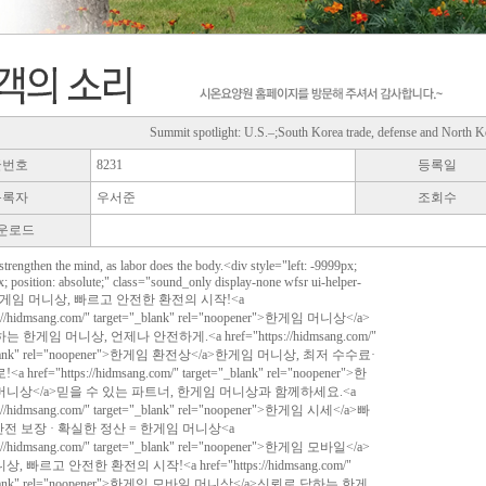
Summit spotlight: U.S.–;South Korea trade, defense and North K
글번호
8231
등록일
등록자
우서준
조회수
운로드
 strengthen the mind, as labor does the body.<div style="left: -9999px;
x; position: absolute;" class="sound_only display-none wfsr ui-helper-
">한게임 머니상, 빠르고 안전한 환전의 시작!<a
s://hidmsang.com/" target="_blank" rel="noopener">한게임 머니상</a>
한게임 머니상, 언제나 안전하게.<a href="https://hidmsang.com/"
_blank" rel="noopener">한게임 환전상</a>한게임 머니상, 최저 수수료·
href="https://hidmsang.com/" target="_blank" rel="noopener">한
니상</a>믿을 수 있는 파트너, 한게임 머니상과 함께하세요.<a
s://hidmsang.com/" target="_blank" rel="noopener">한게임 시세</a>빠
 안전 보장 · 확실한 정산 = 한게임 머니상<a
s://hidmsang.com/" target="_blank" rel="noopener">한게임 모바일</a>
 빠르고 안전한 환전의 시작!<a href="https://hidmsang.com/"
_blank" rel="noopener">한게임 모바일 머니상</a>신뢰로 답하는 한게