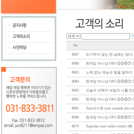
No
8087
포기하지 않는 한 실패는 없다. 
8086
한게임 머니상 OIO-⑤⑤⑥⑦-
8085
노력 없는 재능은 빛을 발하지 못
8084
한게임 머니상 OIO-⑤⑤⑥⑦-
8083
오늘의 선택이 내일의 나를 만든
8082
한게임 머니상 OIO-⑤⑤⑥⑦-
8081
Turn서수호 your wounds into wi
8080
한게임 머니상 OIO-⑤⑤⑥⑦-
8079
Supreme court orders retrial i (
0
)