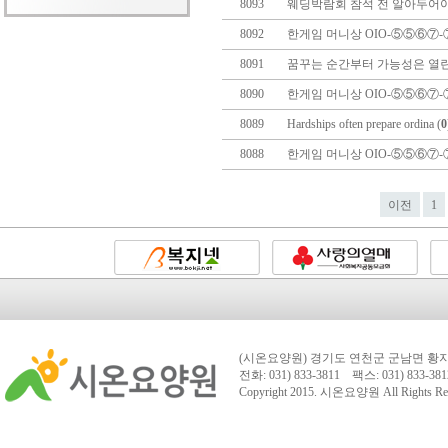
8093
웨딩박람회 참석 전 알아두어야 
8092
한게임 머니상 OIO-⑤⑤⑥⑦-
8091
꿈꾸는 순간부터 가능성은 열린다
8090
한게임 머니상 OIO-⑤⑤⑥⑦-
8089
Hardships often prepare ordina (
0
8088
한게임 머니상 OIO-⑤⑤⑥⑦-
이전
1
(시온요양원) 경기도 연천군 군남면 황지리
전화: 031) 833-3811 팩스: 031) 833-381
Copyright 2015.
시온요양원
All Rights Re