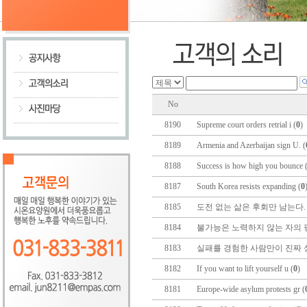
No
8190
Supreme court orders retrial i (
0
)
8189
Armenia and Azerbaijan sign U. (
8188
Success is how high you bounce 
8187
South Korea resists expanding (
0
8185
도전 없는 삶은 후회만 남는다. 
8184
불가능은 노력하지 않는 자의 핑
8183
실패를 경험한 사람만이 진짜 성
8182
If you want to lift yourself u (
0
)
8181
Europe-wide asylum protests gr (