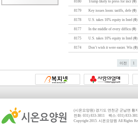
8180
Trump likely to press for incr (
0
)
8179
Key issues loom: tariffs, defe (
0
)
8178
U.S. takes 10% equity in Intel (
0
8177
In the middle of every difficu (
0
)
8175
U.S. takes 10% equity in Intel (
0
8174
Don’t wish it were easier. Wis (
0
이전
1
(시온요양원) 경기도 연천군 군남면 황지리
전화: 031) 833-3811 팩스: 031) 833-381
Copyright 2015.
시온요양원
All Rights Re